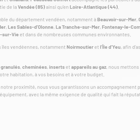
tie de la
Vendée (85)
ainsi qu’en
Loire-Atlantique (44)
.
emble du département vendéen, notamment à
Beauvoir-sur-Mer
,
Mer
,
Les Sables-d’Olonne
,
La Tranche-sur-Mer
,
Fontenay-le-Co
é-sur-Vie
et dans de nombreuses communes environnantes.
s îles vendéennes, notamment
Noirmoutier
et
l’Île d’Yeu
, afin d’a
 granulés
,
cheminées
,
inserts
et
appareils au gaz
, nous mettons 
tre habitation, à vos besoins et à votre budget.
 à notre proximité, nous vous garantissons un accompagnement pe
tre équipement, avec la même exigence de qualité qui fait la réput