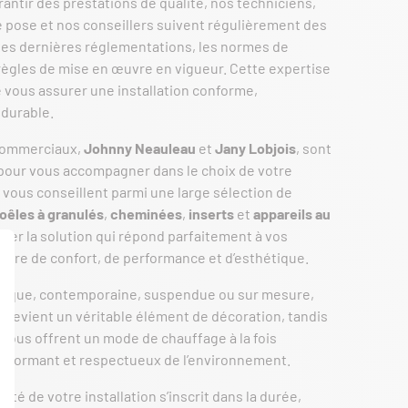
rantir des prestations de qualité, nos techniciens,
 pose et nos conseillers suivent régulièrement des
les dernières réglementations, les normes de
 règles de mise en œuvre en vigueur. Cette expertise
vous assurer une installation conforme,
 durable.
commerciaux,
Johnny Neauleau
et
Jany Lobjois
, sont
 pour vous accompagner dans le choix de votre
 vous conseillent parmi une large sélection de
oêles à granulés
,
cheminées
,
inserts
et
appareils au
ouver la solution qui répond parfaitement à vos
ière de confort, de performance et d’esthétique.
assique, contemporaine, suspendue ou sur mesure,
devient un véritable élément de décoration, tandis
vous offrent un mode de chauffage à la fois
rformant et respectueux de l’environnement.
lité de votre installation s’inscrit dans la durée,