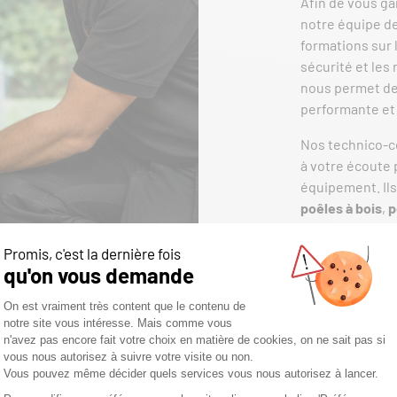
Afin de vous ga
notre équipe de
formations sur 
sécurité et les
nous permet de 
performante et
Nos technico-
à votre écoute
équipement. Ils
poêles à bois
,
p
gaz
, afin de tr
attentes en mat
Qu’elle soit cl
votre cheminée 
que nos poêles 
économique, pe
Parce que la qua