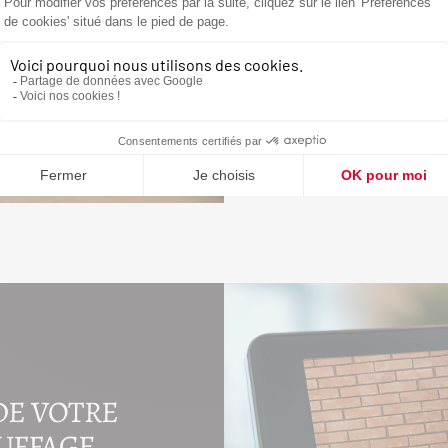
Peaudeau Conf
vos appareils à 
performances, l
CONTACTEZ
DE VOTRE
AUFFAGE