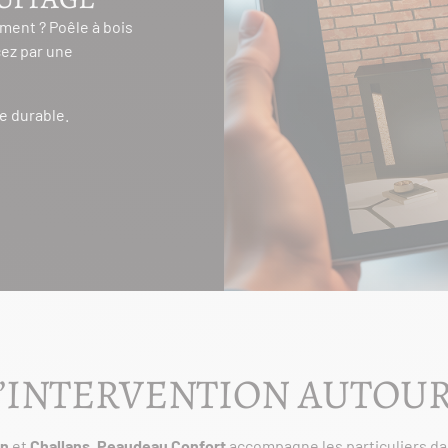
ment ? Poêle à bois
ez par une
e durable.
’INTERVENTION AUTOUR
on
et
Challans
,
Peaudeau Confort
accompagne les particuliers dan